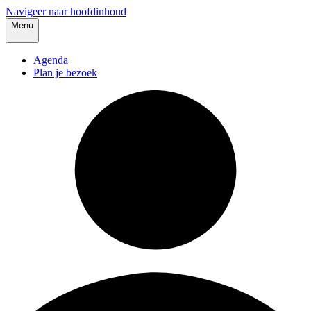
Navigeer naar hoofdinhoud
Menu
Agenda
Plan je bezoek