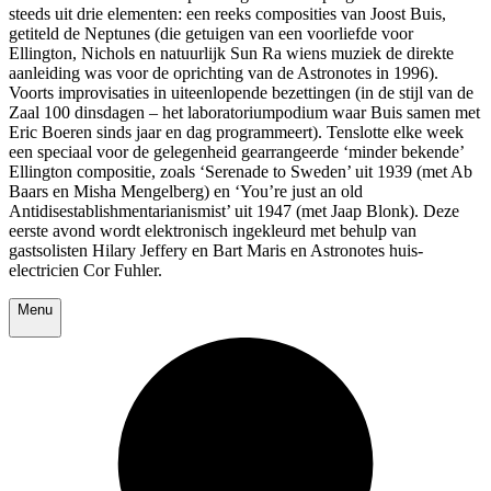
steeds uit drie elementen: een reeks composities van Joost Buis,
getiteld de Neptunes (die getuigen van een voorliefde voor
Ellington, Nichols en natuurlijk Sun Ra wiens muziek de direkte
aanleiding was voor de oprichting van de Astronotes in 1996).
Voorts improvisaties in uiteenlopende bezettingen (in de stijl van de
Zaal 100 dinsdagen – het laboratoriumpodium waar Buis samen met
Eric Boeren sinds jaar en dag programmeert). Tenslotte elke week
een speciaal voor de gelegenheid gearrangeerde ‘minder bekende’
Ellington compositie, zoals ‘Serenade to Sweden’ uit 1939 (met Ab
Baars en Misha Mengelberg) en ‘You’re just an old
Antidisestablishmentarianismist’ uit 1947 (met Jaap Blonk). Deze
eerste avond wordt elektronisch ingekleurd met behulp van
gastsolisten Hilary Jeffery en Bart Maris en Astronotes huis-
electricien Cor Fuhler.
Menu