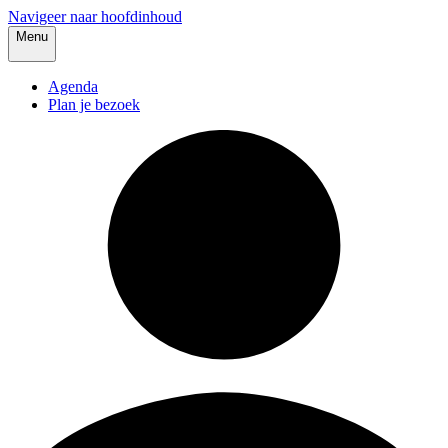
Navigeer naar hoofdinhoud
Menu
Agenda
Plan je bezoek