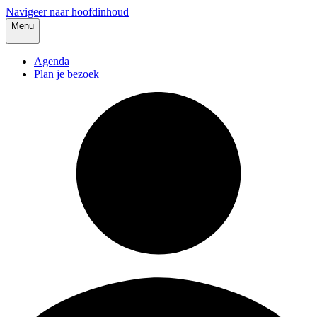
Navigeer naar hoofdinhoud
Menu
Agenda
Plan je bezoek