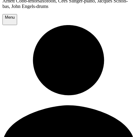
Arnett Cobb-tenorsaxofoon, Cees Slinger-piano, Jacques Schols-
bas, John Engels-drums
Menu