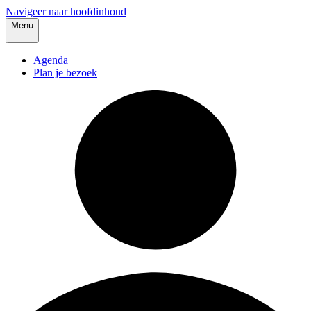
Navigeer naar hoofdinhoud
Menu
Agenda
Plan je bezoek