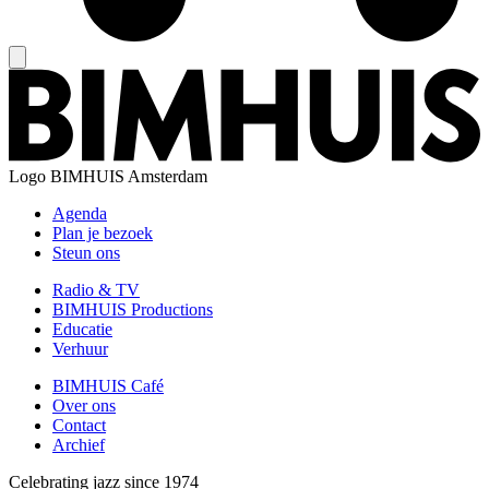
Logo
BIMHUIS Amsterdam
Agenda
Plan je bezoek
Steun ons
Radio & TV
BIMHUIS Productions
Educatie
Verhuur
BIMHUIS Café
Over ons
Contact
Archief
Celebrating jazz since 1974