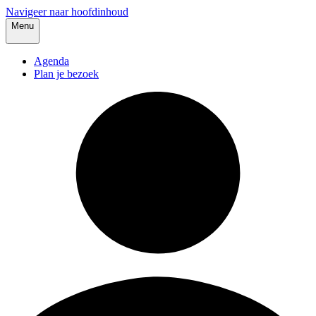
Navigeer naar hoofdinhoud
Menu
Agenda
Plan je bezoek