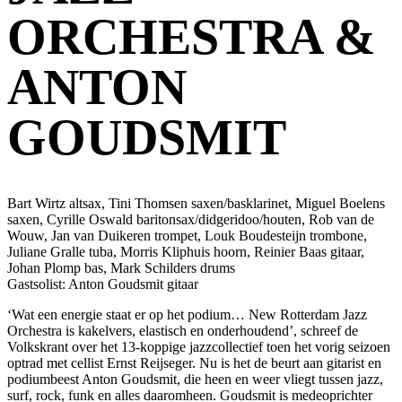
ORCHESTRA &
ANTON
GOUDSMIT
Bart Wirtz altsax, Tini Thomsen saxen/basklarinet, Miguel Boelens
saxen, Cyrille Oswald baritonsax/didgeridoo/houten, Rob van de
Wouw, Jan van Duikeren trompet, Louk Boudesteijn trombone,
Juliane Gralle tuba, Morris Kliphuis hoorn, Reinier Baas gitaar,
Johan Plomp bas, Mark Schilders drums
Gastsolist: Anton Goudsmit gitaar
‘Wat een energie staat er op het podium… New Rotterdam Jazz
Orchestra is kakelvers, elastisch en onderhoudend’, schreef de
Volkskrant over het 13-koppige jazzcollectief toen het vorig seizoen
optrad met cellist Ernst Reijseger. Nu is het de beurt aan gitarist en
podiumbeest Anton Goudsmit, die heen en weer vliegt tussen jazz,
surf, rock, funk en alles daaromheen. Goudsmit is medeoprichter