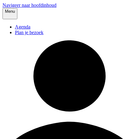
Navigeer naar hoofdinhoud
Menu
Agenda
Plan je bezoek