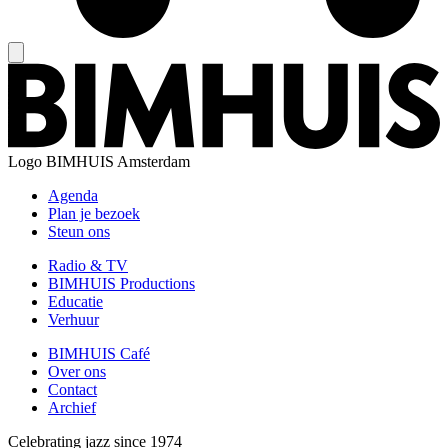
Logo
BIMHUIS Amsterdam
Agenda
Plan je bezoek
Steun ons
Radio & TV
BIMHUIS Productions
Educatie
Verhuur
BIMHUIS Café
Over ons
Contact
Archief
Celebrating jazz since 1974