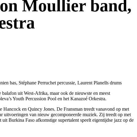
n Moullier band,
estra
en bas, Stéphane Perruchet percussie, Laurent Planells drums
 balafon uit West-Afrika, maar ook de nieuwste en meest
oleva’s Youth Percussion Pool en het Kanazoé Orkestra.
rbie Hancock en Quincy Jones. De Fransman treedt vanavond op met
ar uitvoeringen van nieuw gecomponeerde muziek. Zij treedt op met
 uit Burkina Faso afkomstige supertalent speelt eigentijdse jazz op de