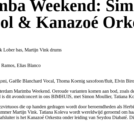
ba Weekend: Simo
ool & Kanazoé Ork
k Lober bas, Martijn Vink drums
a Ramos, Elias Blanco
, Gaëlle Blanchard Vocal, Thoma Koenig saxofoon/fluit, Elvin Bironi
msterdam Marimba Weekend. Oeroude varianten komen aan bod, zoals de
al is dit avondconcert in ons BIMHUIS, met Simon Moullier, Tatiana K
e jazzvirtuoos die op handen gedragen wordt door beroemdheden als He
drummer Martijn Vink. Tatiana Koleva wordt wereldwijd geroemd om ha
afsluiter is het Kanazoé Orkestra onder leiding van Seydou Diabaté. Dit