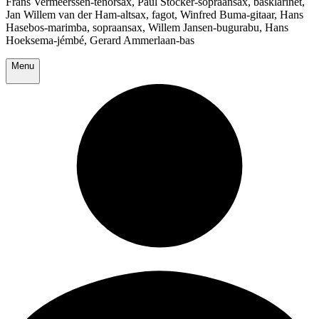
Frans Vermeerssen-tenorsax, Paul Stocker-sopraansax, basklarinet,
Jan Willem van der Ham-altsax, fagot, Winfred Buma-gitaar, Hans
Hasebos-marimba, sopraansax, Willem Jansen-bugurabu, Hans
Hoeksema-jémbé, Gerard Ammerlaan-bas
Menu