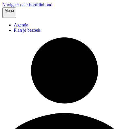
Navigeer naar hoofdinhoud
Menu
Agenda
Plan je bezoek