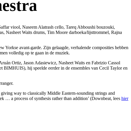
hestra
lSaffar viool, Naseem Alatrash cello, Tareq Abboushi bouzouki,
bas, Nasheet Waits drums, Tim Moore darboeka/lijsttrommel, Rajna
New Yorkse avant-garde. Zijn gelaagde, verhalende composities hebben
amen volledig op te gaan in de muziek.
: Aruán Ortiz, Jason Adasiewicz, Nasheet Waits en Fabrizio Cassol
t BIMHUIS), hij speelde eerder in de ensembles van Cecil Taylor en
rranger.
 giving way to classically Middle Eastern-sounding strings and
ek … a process of synthesis rather than addition’ (Downbeat, lees
hier