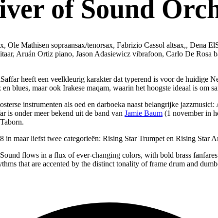
iver of Sound Orc
ax, Ole Mathisen sopraansax/tenorsax, Fabrizio Cassol altsax,, Dena E
itaar, Aruán Ortiz piano, Jason Adasiewicz vibrafoon, Carlo De Rosa 
affar heeft een veelkleurig karakter dat typerend is voor de huidige 
zz en blues, maar ook Irakese maqam, waarin het hoogste ideaal is om s
Oosterse instrumenten als oed en darboeka naast belangrijke jazzmusici
ar is onder meer bekend uit de band van
Jamie Baum
(1 november in he
 Taborn.
8 in maar liefst twee categorieën: Rising Star Trumpet en Rising Star A
Sound flows in a flux of ever-changing colors, with bold brass fanfares
ythms that are accented by the distinct tonality of frame drum and dumb