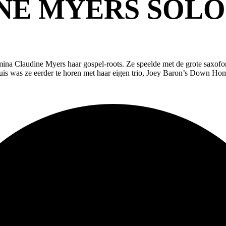
NE MYERS SOLO
mina Claudine Myers haar gospel-roots. Ze speelde met de grote saxo
s was ze eerder te horen met haar eigen trio, Joey Baron’s Down H