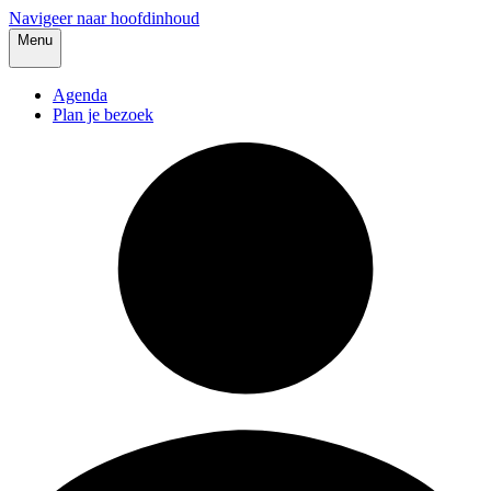
Navigeer naar hoofdinhoud
Menu
Agenda
Plan je bezoek