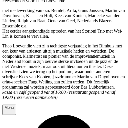
Feestconcert voor Theo Loevendie
met medewerking van o.a. Bernlef, Arifa, Guus Janssen, Martin van
Duynhoven, Klaas ten Holt, Kees van Kooten, Mariecke van der
Linden, Ralph van Raat, Oene van Geel, Nederlands Blazers
Ensemble e.a.
Het eerder aangekondigde optreden van het Storioni Trio met Wei-
Lin is komen te vervallen.
Theo Loevendie viert zijn tachtigste verjaardag in het Bimhuis met
een keur van artiesten uit zijn muzikale heden en verleden. De
componist, klarinettist en pionier van de improvisatiemuziek in
Nederland toont in zijn oeuvre sterke invloeden uit de jazz en de
niet-Westerse muziek, maar ook uit literatuur en theater. Deze
diversiteit zien we terug op het podium, waar onder anderen
schrijver Kees van Kooten, jazzdrummer Martin van Duynhoven en
erhu-speelster Fang Weiling aan zullen treden. Dit feestelijk
programma zal worden gepresenteerd door Bas Lubberhuizen.
kassa en café geopend vanaf 16:00 / restaurant geopend vanaf
19:00 (reserveren aanbevolen)
Menu