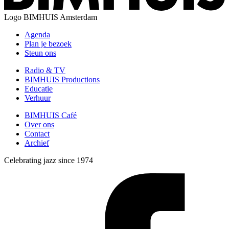
Logo
BIMHUIS Amsterdam
Agenda
Plan je bezoek
Steun ons
Radio & TV
BIMHUIS Productions
Educatie
Verhuur
BIMHUIS Café
Over ons
Contact
Archief
Celebrating jazz since 1974