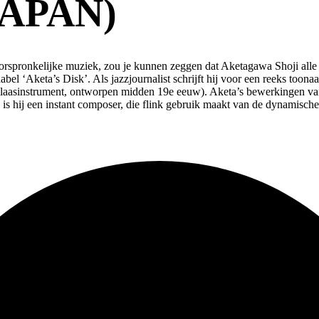
JAPAN)
orspronkelijke muziek, zou je kunnen zeggen dat Aketagawa Shoji alle a
 label ‘Aketa’s Disk’. Als jazzjournalist schrijft hij voor een reeks to
s blaasinstrument, ontworpen midden 19e eeuw). Aketa’s bewerkingen van
s is hij een instant composer, die flink gebruik maakt van de dynamisch