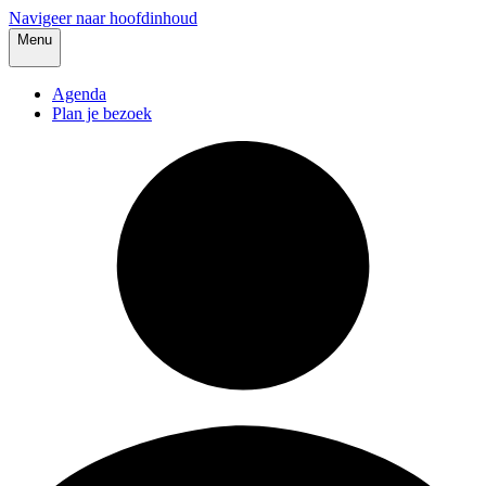
Navigeer naar hoofdinhoud
Menu
Agenda
Plan je bezoek