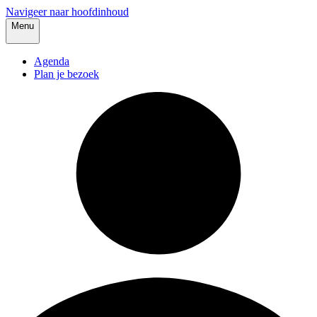
Navigeer naar hoofdinhoud
Menu
Agenda
Plan je bezoek