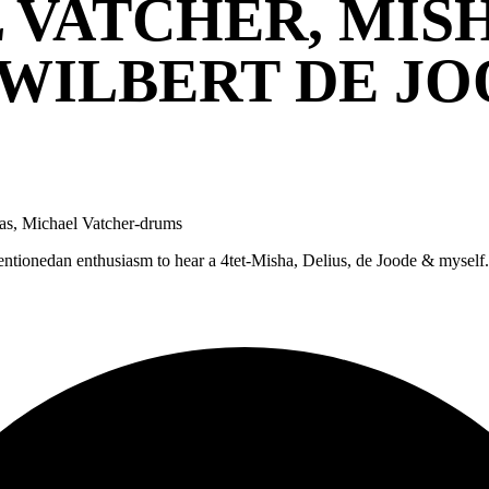
L VATCHER, MIS
WILBERT DE JO
bas, Michael Vatcher-drums
entionedan enthusiasm to hear a 4tet-Misha, Delius, de Joode & myself.