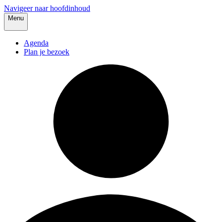
Navigeer naar hoofdinhoud
Menu
Agenda
Plan je bezoek