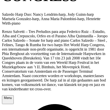
Salzedo Harp Duo: Nancy Lendrim-harp, Jody Guinn-harp
Marisela Gonzalez-harp, Anna Maria Palombini-harp, Henriette
Wirth-piano
Renzo Salvetti – Tres Preludios para arpa Federico Ruiz – Estudio,
Alba and Crepuscolo, Orfeo en el Paraiso Alba Quintanilla – Joropo
Carlos Salzedo – Sonate for harp and piano Carlos Salzedo – Steel ,
Felines, Tango & Rumba for two harps Het World Harp Congress,
een internationale non-profit organisatie, is opgericht in 1981 door
Phia Berghout als voortzetting van de Internationale Harpweken in
Queekhoven (Breukelen). Van 17 t/m 23 juli 2008 vindt het 10e
Congres plaats in de vorm van een Wereld Harp Festival in het
Muziekgebouw aan ’t IJ, Bimhuis, het Movenpick Hotel,
Conservatorium van Amsterdam en de Passenger Terminal
Amsterdam. Naast concerten worden er workshops, masterclasses
en lezingen georganiseerd. De harp zal in al zijn gedaantes aan bod
komen, van volksmuziek tot dance, van klassiek tot pop en jazz en
van kindertheater tot cross-over.
Menu