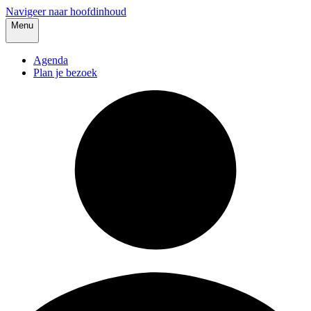
Navigeer naar hoofdinhoud
Menu
Agenda
Plan je bezoek