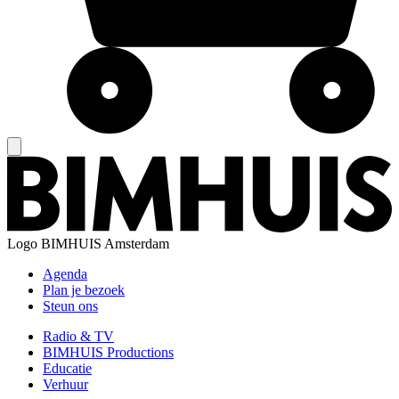
Logo
BIMHUIS Amsterdam
Agenda
Plan je bezoek
Steun ons
Radio & TV
BIMHUIS Productions
Educatie
Verhuur