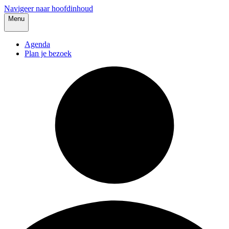
Navigeer naar hoofdinhoud
Menu
Agenda
Plan je bezoek