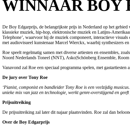
WINNAAR BOY E
De Boy Edgarprijs, de belangrijkste prijs in Nederland op het gebied
klassieke muziek, hip-hop, elektronische muziek en Latijns-Amerikaan
Telephone’, waarvoor hij de muziek componeert, interactieve visuals 
met audiovisueel kunstenaar Marcel Wierckx, waarbij synthesizers en 
Roe speelt regelmatig samen met diverse artiesten en ensembles, zoa
Noord Nederlands Toneel (NNT), Asko|Schönberg Ensemble, Room E
Vanavond zal Roe een speciaal programma spelen, met gastartiesten a
De jury over Tony Roe
‘Pianist, componist en bandleider Tony Roe is een veelzijdig musicus
unieke mix van jazz en technologie, werkt genre-overstijgend en geeft
Prijsuitreiking
De prijsuitreiking zal later dit najaar plaatsvinden. Roe zal dan bel
Over de Boy Edgarprijs