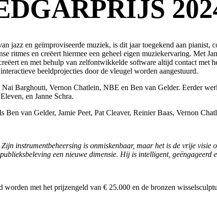
DGARPRIJS 2024:
 van jazz en geïmproviseerde muziek, is dit jaar toegekend aan pianist,
se ritmes en creëert hiermee een geheel eigen muziekervaring. Met Jam
creëert en met behulp van zelfontwikkelde software altijd contact met
interactieve beeldprojecties door de vleugel worden aangestuurd.
ls Nai Barghouti, Vernon Chatlein, NBE en Ben van Gelder. Eerder werk
leven, en Janne Schra.
ls Ben van Gelder, Jamie Peet, Pat Cleaver, Reinier Baas, Vernon Chatl
. Zijn instrumentbeheersing is onmiskenbaar, maar het is de vrije visie
 publieksbeleving een nieuwe dimensie. Hij is intelligent, geëngageerd
oond worden met het prijzengeld van € 25.000 en de bronzen wisselsculpt