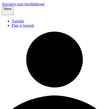
Navigeer naar hoofdinhoud
Menu
Agenda
Plan je bezoek