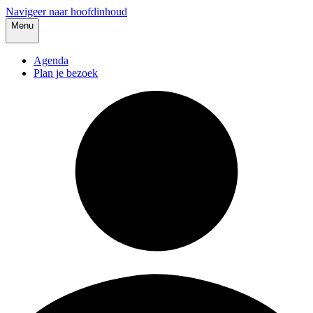
Navigeer naar hoofdinhoud
Menu
Agenda
Plan je bezoek