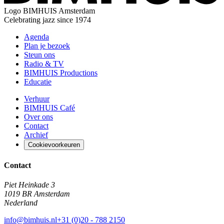
Logo
BIMHUIS Amsterdam
Celebrating jazz since 1974
Agenda
Plan je bezoek
Steun ons
Radio & TV
BIMHUIS Productions
Educatie
Verhuur
BIMHUIS Café
Over ons
Contact
Archief
Cookievoorkeuren
Contact
Piet Heinkade 3
1019 BR Amsterdam
Nederland
info@bimhuis.nl
+31 (0)20 - 788 2150