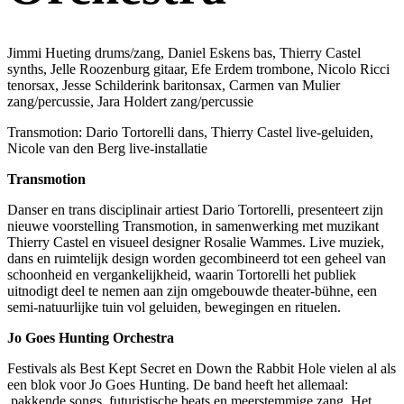
Jimmi Hueting drums/zang, Daniel Eskens bas, Thierry Castel
synths, Jelle Roozenburg gitaar, Efe Erdem trombone, Nicolo Ricci
tenorsax, Jesse Schilderink baritonsax, Carmen van Mulier
zang/percussie, Jara Holdert zang/percussie
Transmotion: Dario Tortorelli dans, Thierry Castel live-geluiden,
Nicole van den Berg live-installatie
Transmotion
Danser en trans disciplinair artiest Dario Tortorelli, presenteert zijn
nieuwe voorstelling Transmotion, in samenwerking met muzikant
Thierry Castel en visueel designer Rosalie Wammes. Live muziek,
dans en ruimtelijk design worden gecombineerd tot een geheel van
schoonheid en vergankelijkheid, waarin Tortorelli het publiek
uitnodigt deel te nemen aan zijn omgebouwde theater-bühne, een
semi-natuurlijke tuin vol geluiden, bewegingen en rituelen.
Jo Goes Hunting Orchestra
Festivals als Best Kept Secret en Down the Rabbit Hole vielen al als
een blok voor Jo Goes Hunting. De band heeft het allemaal:
pakkende songs, futuristische beats en meerstemmige zang. Het