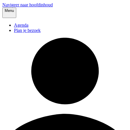
Navigeer naar hoofdinhoud
Menu
Agenda
Plan je bezoek