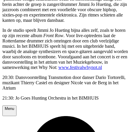
brein achter de groep is zanger/drummer Jimmi Jo Hueting, die zijn
jazzroots combineert met een voorliefde voor obscure hiphop,
sixties-pop en experimentele elektronica. Zijn ritmes schieten alle
kanten op, maar blijven dansbaar.
In de studio speelt Jimmi Jo Hueting bijna alles zelf, zoals te horen
op zijn recente album
Front Row
. Voor live-optredens laat de
Rotterdamse drummer zich omringen door een club veelzijdige
musici. In het BIMHUIS speelt hij met een uitgebreide band,
waarbij de analoge synthesizers en space-gitaren aangevuld worden
door saxofoons en trombone. Voorafgaand aan het concert is er een
dansvoorstelling in het atrium van het Muziekgebouw, in
samenwerking met Why Not:
www.festivalwhynot.nl
20:30: Dansvoorstelling Transmotion door danser Dario Tortorelli,
muzikant Thierry Castel en designer Nicole van de Berg in het
Atrium
21:30: Jo Goes Hunting Orchestra in het BIMHUIS
Menu