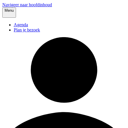
Navigeer naar hoofdinhoud
Menu
Agenda
Plan je bezoek