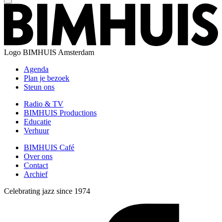
Logo
BIMHUIS Amsterdam
Agenda
Plan je bezoek
Steun ons
Radio & TV
BIMHUIS Productions
Educatie
Verhuur
BIMHUIS Café
Over ons
Contact
Archief
Celebrating jazz since 1974