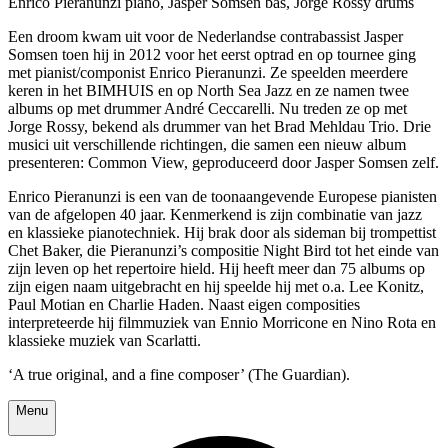
Enrico Pieranunzi piano, Jasper Somsen bas, Jorge Rossy drums
Een droom kwam uit voor de Nederlandse contrabassist Jasper
Somsen toen hij in 2012 voor het eerst optrad en op tournee ging
met pianist/componist Enrico Pieranunzi. Ze speelden meerdere
keren in het BIMHUIS en op North Sea Jazz en ze namen twee
albums op met drummer André Ceccarelli. Nu treden ze op met
Jorge Rossy, bekend als drummer van het Brad Mehldau Trio. Drie
musici uit verschillende richtingen, die samen een nieuw album
presenteren: Common View, geproduceerd door Jasper Somsen zelf.
Enrico Pieranunzi is een van de toonaangevende Europese pianisten
van de afgelopen 40 jaar. Kenmerkend is zijn combinatie van jazz
en klassieke pianotechniek. Hij brak door als sideman bij trompettist
Chet Baker, die Pieranunzi’s compositie Night Bird tot het einde van
zijn leven op het repertoire hield. Hij heeft meer dan 75 albums op
zijn eigen naam uitgebracht en hij speelde hij met o.a. Lee Konitz,
Paul Motian en Charlie Haden. Naast eigen composities
interpreteerde hij filmmuziek van Ennio Morricone en Nino Rota en
klassieke muziek van Scarlatti.
‘A true original, and a fine composer’ (The Guardian).
Menu