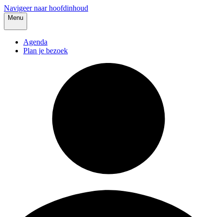
Navigeer naar hoofdinhoud
Menu
Agenda
Plan je bezoek