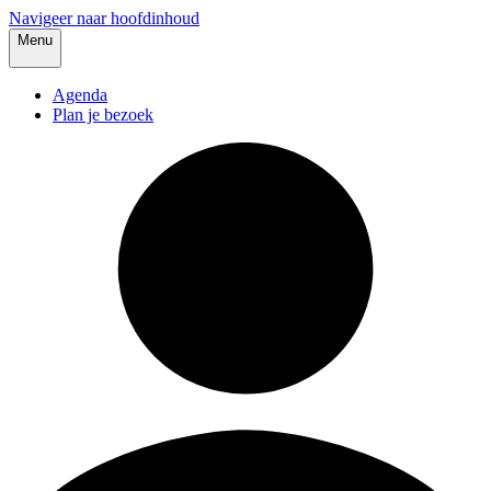
Navigeer naar hoofdinhoud
Menu
Agenda
Plan je bezoek