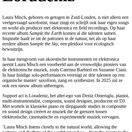
Laura Misch, geboren en getogen in Zuid-Londen, is niet alleen een
veelgevraagd saxofonist, maar zingt en schrijft ook haar eigen songs
en werkt als producer met elektronica en field recordings. Op haar
recente album
Sample the Earth
komen al die talenten samen.
Inspiratie haalt ze uit de patronen in de natuur, net als op haar
eerdere album
Sample the Sky
, een pleidooi voor ecologisch
bewustzijn.
In haar mengvorm van akoestische instrumenten en elektronica
neemt Laura Misch een voorbeeld aan de vrouwelijke pioniers van
de elektronische muziek, zoals Caterina Barbieri en Suzanne Ciani.
In haar huidige solo-performances verenigt ze drie talenten op een
organische manier: saxofoon, zang en synthesizer. In 2025 zal ze
ook een nieuw album uitbrengen.
Support act is Loradeniz, het alter-ego van Deniz Omeruglu, pianist,
multi-instrumentalist, componist, sound designer, producent en DJ.
Met wortels in klassieke piano en diepgaande studies in compositie
en sound design creëert ze muziek die de grenzen tussen
elektronische, cinematische en experimentele muziek vervagen.
‘Laura Misch listens closely to the natural world, allowing the