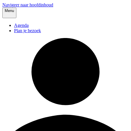
Navigeer naar hoofdinhoud
Menu
Agenda
Plan je bezoek