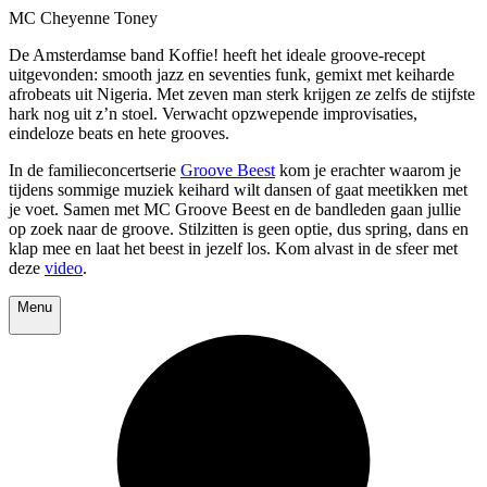
MC Cheyenne Toney
De Amsterdamse band Koffie! heeft het ideale groove-recept
uitgevonden: smooth jazz en seventies funk, gemixt met keiharde
afrobeats uit Nigeria. Met zeven man sterk krijgen ze zelfs de stijfste
hark nog uit z’n stoel. Verwacht opzwepende improvisaties,
eindeloze beats en hete grooves.
In de familieconcertserie
Groove Beest
kom je erachter waarom je
tijdens sommige muziek keihard wilt dansen of gaat meetikken met
je voet. Samen met MC Groove Beest en de bandleden gaan jullie
op zoek naar de groove. Stilzitten is geen optie, dus spring, dans en
klap mee en laat het beest in jezelf los. Kom alvast in de sfeer met
deze
video
.
Menu