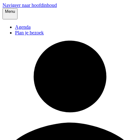
Navigeer naar hoofdinhoud
Menu
Agenda
Plan je bezoek