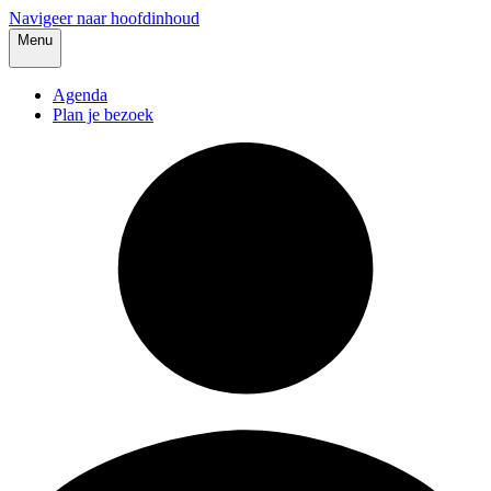
Navigeer naar hoofdinhoud
Menu
Agenda
Plan je bezoek