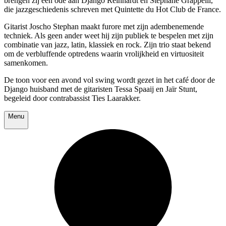
brengen zij een ode aan Django Reinhardt en Stéphane Grappelli,
die jazzgeschiedenis schreven met Quintette du Hot Club de France.
Gitarist Joscho Stephan maakt furore met zijn adembenemende
techniek. Als geen ander weet hij zijn publiek te bespelen met zijn
combinatie van jazz, latin, klassiek en rock. Zijn trio staat bekend
om de verbluffende optredens waarin vrolijkheid en virtuositeit
samenkomen.
De toon voor een avond vol swing wordt gezet in het café door de
Django huisband met de gitaristen Tessa Spaaij en Jaïr Stunt,
begeleid door contrabassist Ties Laarakker.
Menu