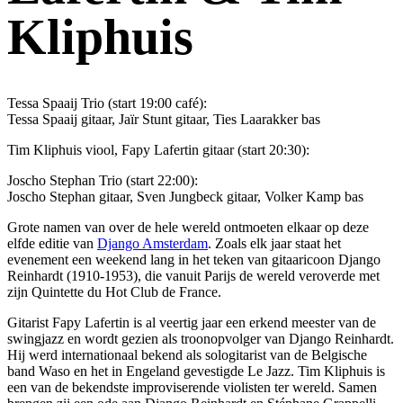
Kliphuis
Tessa Spaaij Trio (start 19:00 café):
Tessa Spaaij gitaar, Jaïr Stunt gitaar, Ties Laarakker bas
Tim Kliphuis viool, Fapy Lafertin gitaar (start 20:30):
Joscho Stephan Trio (start 22:00):
Joscho Stephan gitaar, Sven Jungbeck gitaar, Volker Kamp bas
Grote namen van over de hele wereld ontmoeten elkaar op deze
elfde editie van
Django Amsterdam
. Zoals elk jaar staat het
evenement een weekend lang in het teken van gitaaricoon Django
Reinhardt (1910-1953), die vanuit Parijs de wereld veroverde met
zijn Quintette du Hot Club de France.
Gitarist Fapy Lafertin is al veertig jaar een erkend meester van de
swingjazz en wordt gezien als troonopvolger van Django Reinhardt.
Hij werd internationaal bekend als sologitarist van de Belgische
band Waso en het in Engeland gevestigde Le Jazz. Tim Kliphuis is
een van de bekendste improviserende violisten ter wereld. Samen