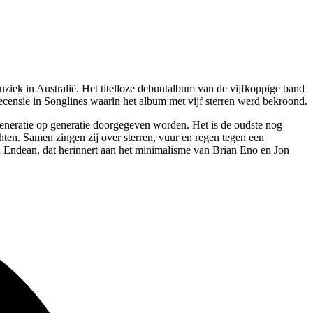
ziek in Australië. Het titelloze debuutalbum van de vijfkoppige band
ecensie in Songlines waarin het album met vijf sterren werd bekroond.
generatie op generatie doorgegeven worden. Het is de oudste nog
ten. Samen zingen zij over sterren, vuur en regen tegen een
iva Endean, dat herinnert aan het minimalisme van Brian Eno en Jon