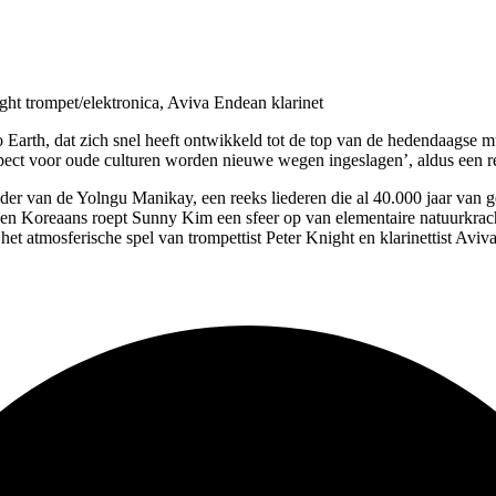
ht trompet/elektronica, Aviva Endean klarinet
arth, dat zich snel heeft ontwikkeld tot de top van de hedendaagse mu
spect voor oude culturen worden nieuwe wegen ingeslagen’, aldus een r
der van de Yolngu Manikay, een reeks liederen die al 40.000 jaar van 
s en Koreaans roept Sunny Kim een sfeer op van elementaire natuurkrach
het atmosferische spel van trompettist Peter Knight en klarinettist Av