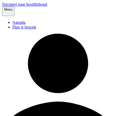
Navigeer naar hoofdinhoud
Menu
Agenda
Plan je bezoek