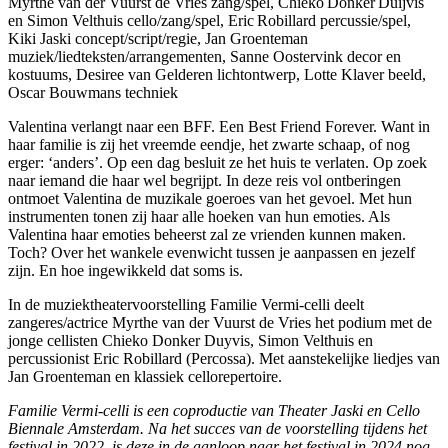
Myrthe van der Vuurst de Vries zang/spel, Chieko Donker Duijvis
en Simon Velthuis cello/zang/spel, Eric Robillard percussie/spel,
Kiki Jaski concept/script/regie, Jan Groenteman
muziek/liedteksten/arrangementen, Sanne Oostervink decor en
kostuums, Desiree van Gelderen lichtontwerp, Lotte Klaver beeld,
Oscar Bouwmans techniek
Valentina verlangt naar een BFF. Een Best Friend Forever. Want in
haar familie is zij het vreemde eendje, het zwarte schaap, of nog
erger: ‘anders’. Op een dag besluit ze het huis te verlaten. Op zoek
naar iemand die haar wel begrijpt. In deze reis vol ontberingen
ontmoet Valentina de muzikale goeroes van het gevoel. Met hun
instrumenten tonen zij haar alle hoeken van hun emoties. Als
Valentina haar emoties beheerst zal ze vrienden kunnen maken.
Toch? Over het wankele evenwicht tussen je aanpassen en jezelf
zijn. En hoe ingewikkeld dat soms is.
In de muziektheatervoorstelling Familie Vermi-celli deelt
zangeres/actrice Myrthe van der Vuurst de Vries het podium met de
jonge cellisten Chieko Donker Duyvis, Simon Velthuis en
percussionist Eric Robillard (Percossa). Met aanstekelijke liedjes van
Jan Groenteman en klassiek cellorepertoire.
Familie Vermi-celli is een coproductie van Theater Jaski en Cello
Biennale Amsterdam. Na het succes van de voorstelling tijdens het
festival in 2022, is deze in de aanloop naar het festival in 2024 nog