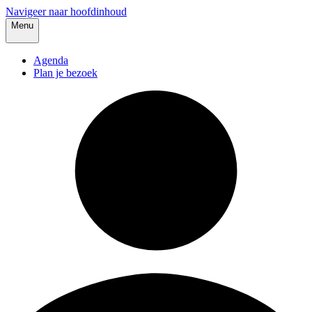
Navigeer naar hoofdinhoud
Menu
Agenda
Plan je bezoek