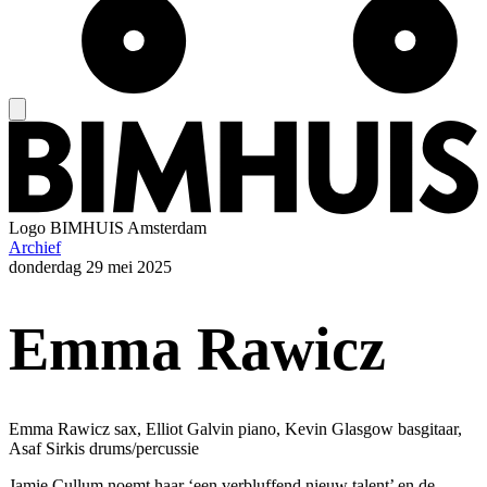
Logo
BIMHUIS Amsterdam
Archief
donderdag
29 mei 2025
Emma Rawicz
Emma Rawicz sax, Elliot Galvin piano, Kevin Glasgow basgitaar,
Asaf Sirkis drums/percussie
Jamie Cullum noemt haar ‘een verbluffend nieuw talent’ en de