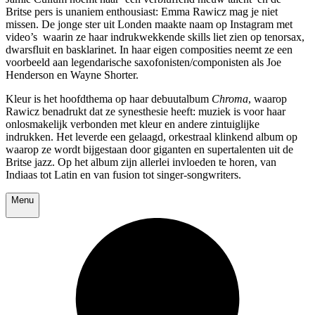
Britse pers is unaniem enthousiast: Emma Rawicz mag je niet
missen. De jonge ster uit Londen maakte naam op Instagram met
video’s waarin ze haar indrukwekkende skills liet zien op tenorsax,
dwarsfluit en basklarinet. In haar eigen composities neemt ze een
voorbeeld aan legendarische saxofonisten/componisten als Joe
Henderson en Wayne Shorter.
Kleur is het hoofdthema op haar debuutalbum
Chroma
, waarop
Rawicz benadrukt dat ze synesthesie heeft: muziek is voor haar
onlosmakelijk verbonden met kleur en andere zintuiglijke
indrukken. Het leverde een gelaagd, orkestraal klinkend album op
waarop ze wordt bijgestaan door giganten en supertalenten uit de
Britse jazz. Op het album zijn allerlei invloeden te horen, van
Indiaas tot Latin en van fusion tot singer-songwriters.
Menu