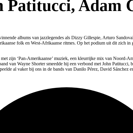
n Patitucci, Adam 
nnende albums van jazzlegendes als Dizzy Gillespie, Arturo Sandoval e
rikaanse folk en West-Afrikaanse ritmes. Op het podium uit dit zich 
n met zijn ‘Pan-Amerikaanse’ muziek, een kleurrijke mix van Noord-Am
de band van Wayne Shorter smeedde hij een verbond met John Patitucci, 
peelde al vaker bij ons in de bands van Danilo Pérez, David Sánchez