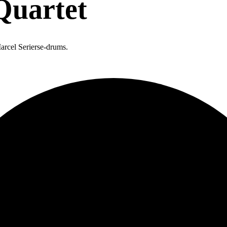
Quartet
rcel Serierse-drums.