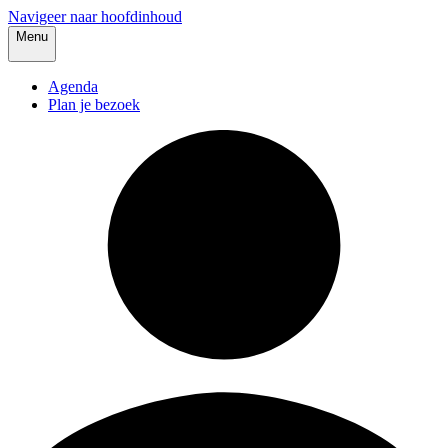
Navigeer naar hoofdinhoud
Menu
Agenda
Plan je bezoek