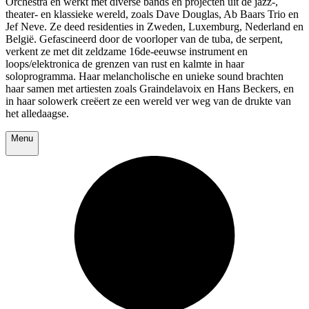
Orchestra en werkt met diverse bands en projecten uit de jazz-,
theater- en klassieke wereld, zoals Dave Douglas, Ab Baars Trio en
Jef Neve. Ze deed residenties in Zweden, Luxemburg, Nederland en
België. Gefascineerd door de voorloper van de tuba, de serpent,
verkent ze met dit zeldzame 16de-eeuwse instrument en
loops/elektronica de grenzen van rust en kalmte in haar
soloprogramma. Haar melancholische en unieke sound brachten
haar samen met artiesten zoals Graindelavoix en Hans Beckers, en
in haar solowerk creëert ze een wereld ver weg van de drukte van
het alledaagse.
Menu