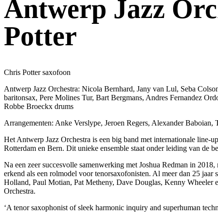
Antwerp Jazz Orche
Potter
Chris Potter saxofoon
Antwerp Jazz Orchestra: Nicola Bernhard, Jany van Lul, Seba Colson
baritonsax, Pere Molines Tur, Bart Bergmans, Andres Fernandez Ordo
Robbe Broeckx drums
Arrangementen: Anke Verslype, Jeroen Regers, Alexander Baboian, T
Het Antwerp Jazz Orchestra is een big band met internationale line-up
Rotterdam en Bern. Dit unieke ensemble staat onder leiding van de be
Na een zeer succesvolle samenwerking met Joshua Redman in 2018, nod
erkend als een rolmodel voor tenorsaxofonisten. Al meer dan 25 jaar s
Holland, Paul Motian, Pat Metheny, Dave Douglas, Kenny Wheeler en J
Orchestra.
‘A tenor saxophonist of sleek harmonic inquiry and superhuman tech