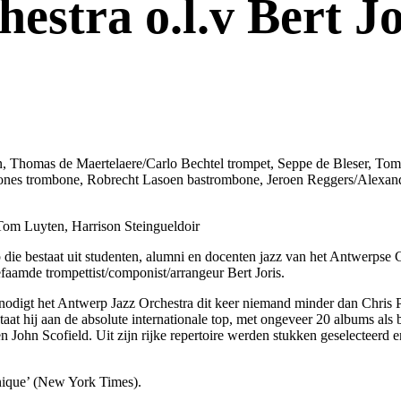
stra o.l.v Bert Jor
, Thomas de Maertelaere/Carlo Bechtel trompet, Seppe de Bleser, Tom 
nes trombone, Robrecht Lasoen bastrombone, Jeroen Reggers/Alexander
om Luyten, Harrison Steingueldoir
 die bestaat uit studenten, alumni en docenten jazz van het Antwerpse 
faamde trompettist/componist/arrangeur Bert Joris.
igt het Antwerp Jazz Orchestra dit keer niemand minder dan Chris Pot
taat hij aan de absolute internationale top, met ongeveer 20 albums als
ohn Scofield. Uit zijn rijke repertoire werden stukken geselecteerd e
nique’ (New York Times).