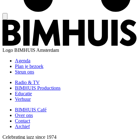
Logo
BIMHUIS Amsterdam
Agenda
Plan je bezoek
Steun ons
Radio & TV
BIMHUIS Productions
Educatie
Verhuur
BIMHUIS Café
Over ons
Contact
Archief
Celebrating jazz since 1974