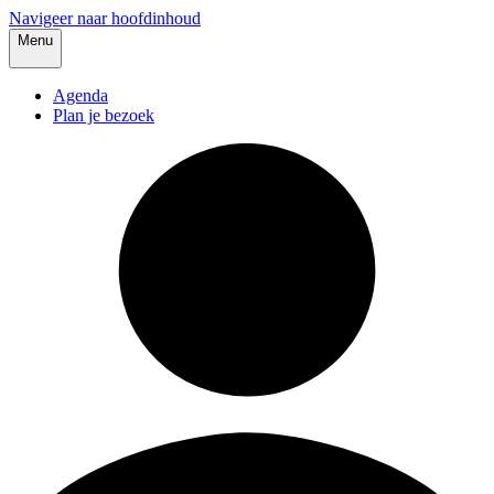
Navigeer naar hoofdinhoud
Menu
Agenda
Plan je bezoek