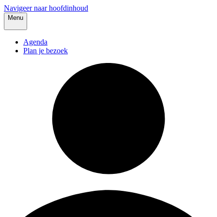
Navigeer naar hoofdinhoud
Menu
Agenda
Plan je bezoek