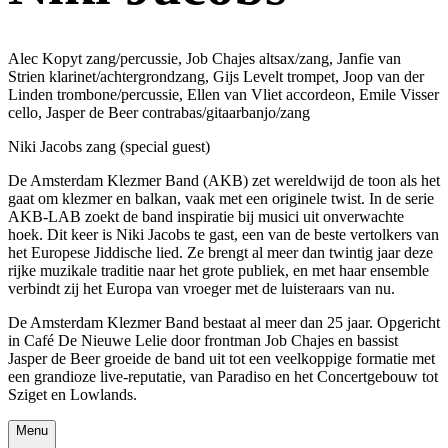
Alec Kopyt zang/percussie, Job Chajes altsax/zang, Janfie van
Strien klarinet/achtergrondzang, Gijs Levelt trompet, Joop van der
Linden trombone/percussie, Ellen van Vliet accordeon, Emile Visser
cello, Jasper de Beer contrabas/gitaarbanjo/zang
Niki Jacobs zang (special guest)
De Amsterdam Klezmer Band (AKB) zet wereldwijd de toon als het
gaat om klezmer en balkan, vaak met een originele twist. In de serie
AKB-LAB zoekt de band inspiratie bij musici uit onverwachte
hoek. Dit keer is Niki Jacobs te gast, een van de beste vertolkers van
het Europese Jiddische lied. Ze brengt al meer dan twintig jaar deze
rijke muzikale traditie naar het grote publiek, en met haar ensemble
verbindt zij het Europa van vroeger met de luisteraars van nu.
De Amsterdam Klezmer Band bestaat al meer dan 25 jaar. Opgericht
in Café De Nieuwe Lelie door frontman Job Chajes en bassist
Jasper de Beer groeide de band uit tot een veelkoppige formatie met
een grandioze live-reputatie, van Paradiso en het Concertgebouw tot
Sziget en Lowlands.
Menu