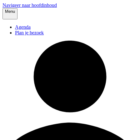
Navigeer naar hoofdinhoud
Menu
Agenda
Plan je bezoek