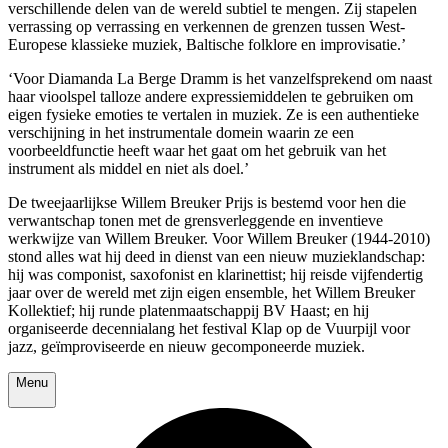
verschillende delen van de wereld subtiel te mengen. Zij stapelen
verrassing op verrassing en verkennen de grenzen tussen West-
Europese klassieke muziek, Baltische folklore en improvisatie.’
‘Voor Diamanda La Berge Dramm is het vanzelfsprekend om naast
haar vioolspel talloze andere expressiemiddelen te gebruiken om
eigen fysieke emoties te vertalen in muziek. Ze is een authentieke
verschijning in het instrumentale domein waarin ze een
voorbeeldfunctie heeft waar het gaat om het gebruik van het
instrument als middel en niet als doel.’
De tweejaarlijkse Willem Breuker Prijs is bestemd voor hen die
verwantschap tonen met de grensverleggende en inventieve
werkwijze van Willem Breuker. Voor Willem Breuker (1944-2010)
stond alles wat hij deed in dienst van een nieuw muzieklandschap:
hij was componist, saxofonist en klarinettist; hij reisde vijfendertig
jaar over de wereld met zijn eigen ensemble, het Willem Breuker
Kollektief; hij runde platenmaatschappij BV Haast; en hij
organiseerde decennialang het festival Klap op de Vuurpijl voor
jazz, geïmproviseerde en nieuw gecomponeerde muziek.
Menu