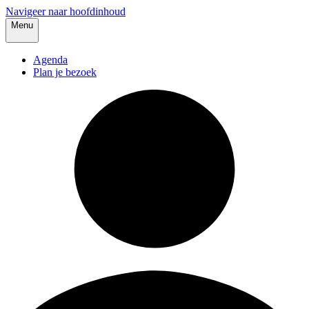
Navigeer naar hoofdinhoud
Menu
Agenda
Plan je bezoek