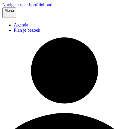
Navigeer naar hoofdinhoud
Menu
Agenda
Plan je bezoek