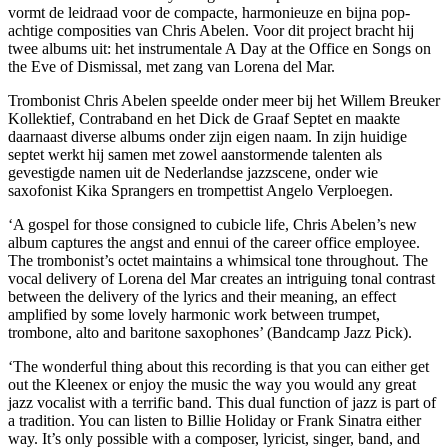
vormt de leidraad voor de compacte, harmonieuze en bijna pop-
achtige composities van Chris Abelen. Voor dit project bracht hij
twee albums uit: het instrumentale A Day at the Office en Songs on
the Eve of Dismissal, met zang van Lorena del Mar.
Trombonist Chris Abelen speelde onder meer bij het Willem Breuker
Kollektief, Contraband en het Dick de Graaf Septet en maakte
daarnaast diverse albums onder zijn eigen naam. In zijn huidige
septet werkt hij samen met zowel aanstormende talenten als
gevestigde namen uit de Nederlandse jazzscene, onder wie
saxofonist Kika Sprangers en trompettist Angelo Verploegen.
‘A gospel for those consigned to cubicle life, Chris Abelen’s new
album captures the angst and ennui of the career office employee.
The trombonist’s octet maintains a whimsical tone throughout. The
vocal delivery of Lorena del Mar creates an intriguing tonal contrast
between the delivery of the lyrics and their meaning, an effect
amplified by some lovely harmonic work between trumpet,
trombone, alto and baritone saxophones’ (Bandcamp Jazz Pick).
‘The wonderful thing about this recording is that you can either get
out the Kleenex or enjoy the music the way you would any great
jazz vocalist with a terrific band. This dual function of jazz is part of
a tradition. You can listen to Billie Holiday or Frank Sinatra either
way. It’s only possible with a composer, lyricist, singer, band, and