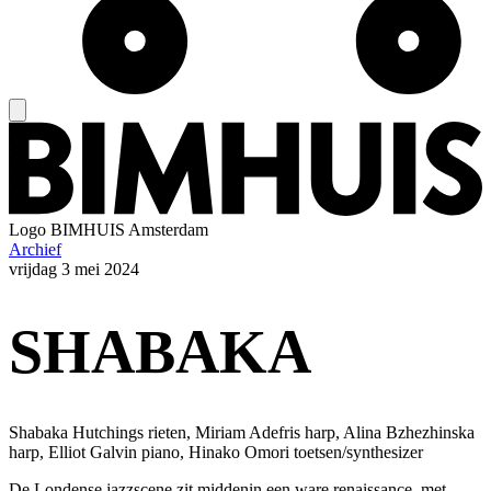
Logo
BIMHUIS Amsterdam
Archief
vrijdag
3 mei 2024
SHABAKA
Shabaka Hutchings rieten, Miriam Adefris harp, Alina Bzhezhinska
harp, Elliot Galvin piano, Hinako Omori toetsen/synthesizer
De Londense jazzscene zit middenin een ware renaissance, met