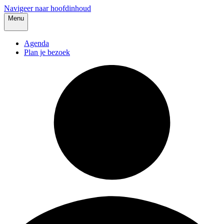
Navigeer naar hoofdinhoud
Menu
Agenda
Plan je bezoek