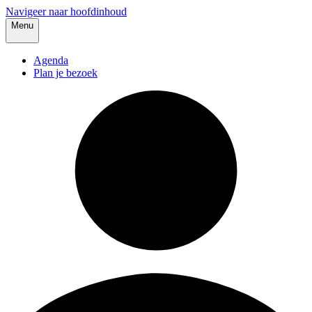
Navigeer naar hoofdinhoud
Menu
Agenda
Plan je bezoek