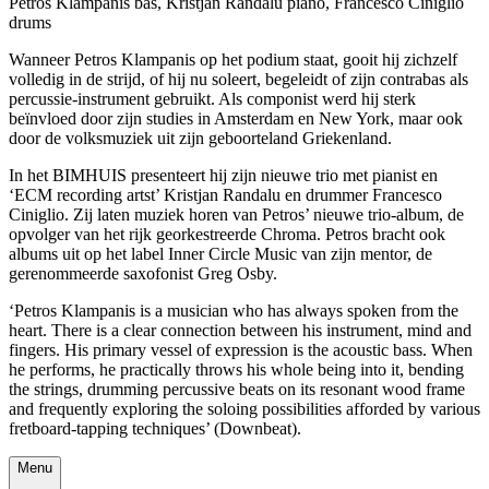
Petros Klampanis bas, Kristjan Randalu piano, Francesco Ciniglio
drums
Wanneer Petros Klampanis op het podium staat, gooit hij zichzelf
volledig in de strijd, of hij nu soleert, begeleidt of zijn contrabas als
percussie-instrument gebruikt. Als componist werd hij sterk
beïnvloed door zijn studies in Amsterdam en New York, maar ook
door de volksmuziek uit zijn geboorteland Griekenland.
In het BIMHUIS presenteert hij zijn nieuwe trio met pianist en
‘ECM recording artst’ Kristjan Randalu en drummer Francesco
Ciniglio. Zij laten muziek horen van Petros’ nieuwe trio-album, de
opvolger van het rijk georkestreerde Chroma. Petros bracht ook
albums uit op het label Inner Circle Music van zijn mentor, de
gerenommeerde saxofonist Greg Osby.
‘Petros Klampanis is a musician who has always spoken from the
heart. There is a clear connection between his instrument, mind and
fingers. His primary vessel of expression is the acoustic bass. When
he performs, he practically throws his whole being into it, bending
the strings, drumming percussive beats on its resonant wood frame
and frequently exploring the soloing possibilities afforded by various
fretboard-tapping techniques’ (Downbeat).
Menu