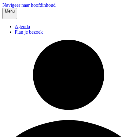
Navigeer naar hoofdinhoud
Menu
Agenda
Plan je bezoek