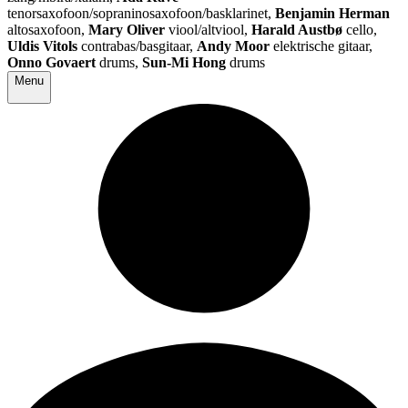
tenorsaxofoon/sopraninosaxofoon/basklarinet,
Benjamin Herman
altosaxofoon,
Mary Oliver
viool/altviool,
Harald Austbø
cello,
Uldis Vitols
contrabas/basgitaar,
Andy Moor
elektrische gitaar,
Onno Govaert
drums,
Sun-Mi Hong
drums
Menu