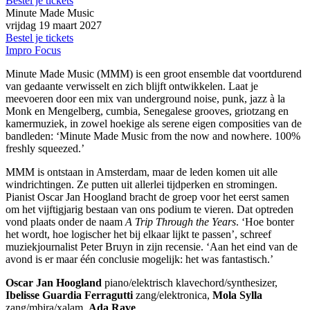
Bestel je tickets
Minute Made Music
vrijdag
19 maart 2027
Bestel je tickets
Impro Focus
Minute Made Music (MMM) is een groot ensemble dat voortdurend
van gedaante verwisselt en zich blijft ontwikkelen. Laat je
meevoeren door een mix van underground noise, punk, jazz à la
Monk en Mengelberg, cumbia, Senegalese grooves, griotzang en
kamermuziek, in zowel hoekige als serene eigen composities van de
bandleden: ‘Minute Made Music from the now and nowhere. 100%
freshly squeezed.’
MMM is ontstaan in Amsterdam, maar de leden komen uit alle
windrichtingen. Ze putten uit allerlei tijdperken en stromingen.
Pianist Oscar Jan Hoogland bracht de groep voor het eerst samen
om het vijftigjarig bestaan van ons podium te vieren. Dat optreden
vond plaats onder de naam
A Trip Through the Years
. ‘Hoe bonter
het wordt, hoe logischer het bij elkaar lijkt te passen’, schreef
muziekjournalist Peter Bruyn in zijn recensie. ‘Aan het eind van de
avond is er maar één conclusie mogelijk: het was fantastisch.’
Oscar
Jan Hoogland
piano/elektrisch klavechord/synthesizer,
Ibelisse Guardia Ferragutti
zang/elektronica,
Mola Sylla
zang/mbira/xalam,
Ada Rave