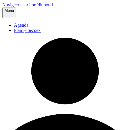
Navigeer naar hoofdinhoud
Menu
Agenda
Plan je bezoek