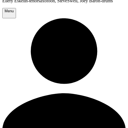
Ellery Eskelin-tenorsaxofoon, SteveSwell, Joey Baron-drums
Menu