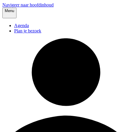
Navigeer naar hoofdinhoud
Menu
Agenda
Plan je bezoek